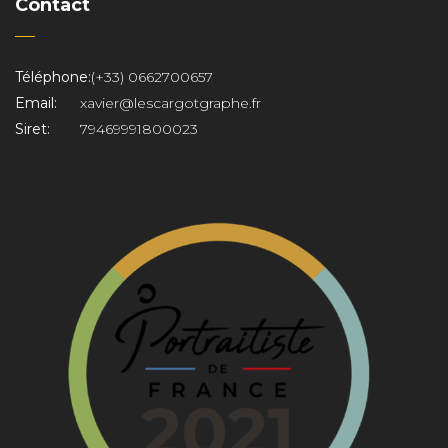
Contact
Téléphone:
(+33) 0662700657
Email:
xavier@lescargotgraphe.fr
Siret:
79469991800023