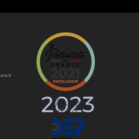
phe.fr