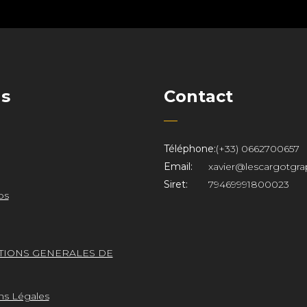
ns
Contact
Téléphone:
(+33) 0662700657
Email:
xavier@lescargotgra
Siret:
79469991800023
os
TIONS GENERALES DE
ns Légales