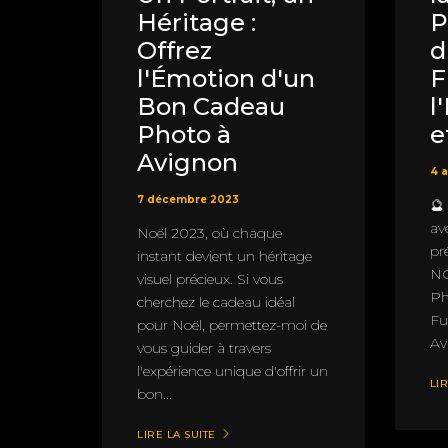
Héritage :
P
Offrez
d
l'Émotion d'un
F
Bon Cadeau
l
Photo à
e
Avignon
4 
7 décembre 2023
🔮
av
Noël 2023, où chaque
pr
instant devient un héritage
NO
visuel précieux. Si vous
Ph
cherchez le cadeau idéal
Fu
pour Noël, permettez-moi de
Av
vous guider à travers
l'expérience unique d'offrir un
LIR
bon...
LIRE LA SUITE