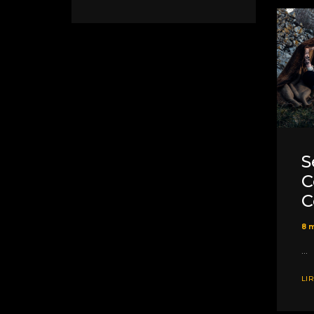
S
C
C
8 m
...
LIR