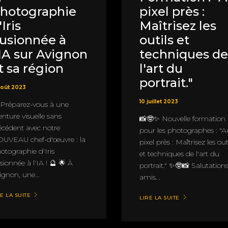
hotographie
pixel près :
'Iris
Maîtrisez les
usionnée à
outils et
'IA sur Avignon
techniques de
t sa région
l'art du
portrait."
août 2023
10 juillet 2023
 Préparez-vous à une
enture visuelle sans
📸🤓✨ Nouvelle formation
écédent avec notre
pour les photographes : "A
UVEAU chef-d'œuvre : la
pixel près : Maîtrisez les out
otographie d'Iris
et techniques de l'art du
sionnée à l'IA ! 🔮 🌟 À
portrait." ✨🤓📸 Salutations
ignon, une...
amis...
E LA SUITE
LIRE LA SUITE