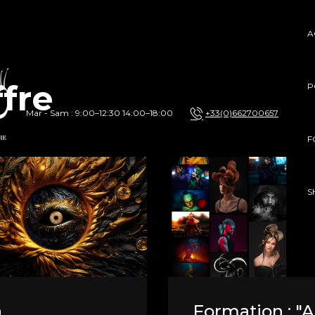
A
fre
P
Mar - Sam : 9:00–12:30 14:00–18:00
+33(0)662700657
F
S
a
Formation : "