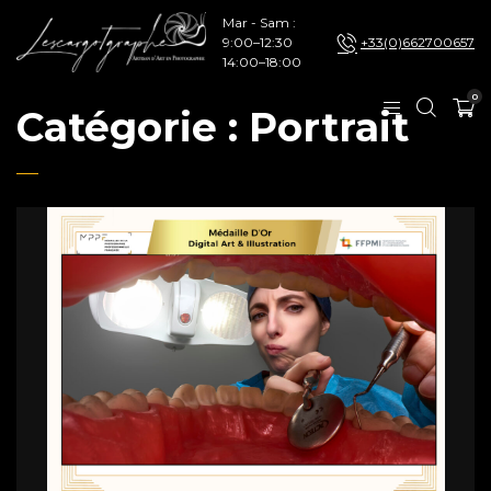
Mar - Sam :
9:00–12:30
+33(0)662700657
14:00–18:00
0
Catégorie :
Portrait