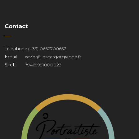
Contact
Téléphone:
(+33) 0662700657
Email:
xavier@lescargotgraphe.fr
Siret:
79469991800023