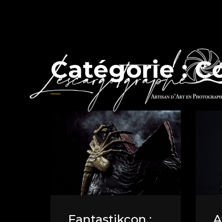
Catégorie :
C
Fantastikcon :
A