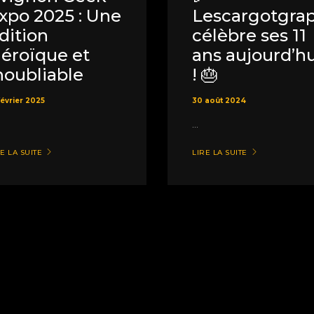
xpo 2025 : Une
Lescargotgra
dition
célèbre ses 11
éroïque et
ans aujourd’hu
noubliable
! 🎂
février 2025
30 août 2024
...
E LA SUITE
LIRE LA SUITE