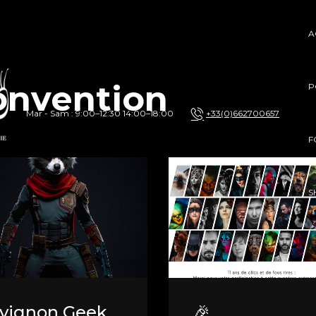
A
onvention
P
Mar - Sam : 9:00–12:30 14:00–18:00
+33(0)662700657
F
S
vignon Geek
🎉