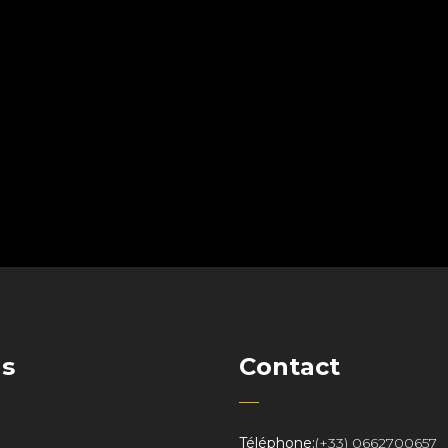
ns
Contact
Téléphone:
(+33) 0662700657