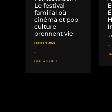
Le festival
E
familial où
É
cinéma et pop
H
culture
I
prennent vie
14 
1 octobre 2025
...
...
LIR
LIRE LA SUITE