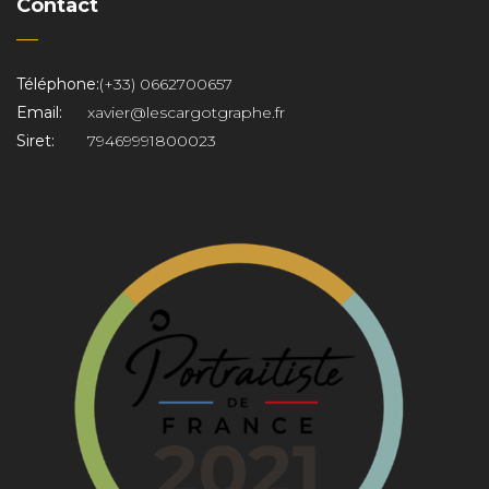
Contact
Téléphone:
(+33) 0662700657
Email:
xavier@lescargotgraphe.fr
Siret:
79469991800023