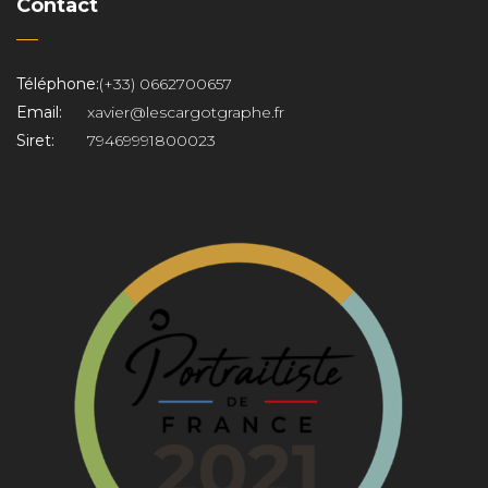
Contact
Téléphone:
(+33) 0662700657
Email:
xavier@lescargotgraphe.fr
Siret:
79469991800023