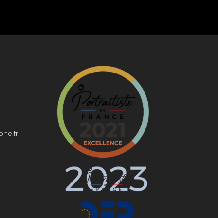
phe.fr