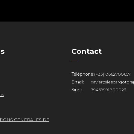
ns
Contact
Téléphone:
(+33) 0662700657
Email:
xavier@lescargotgra
Siret:
79469991800023
os
TIONS GENERALES DE