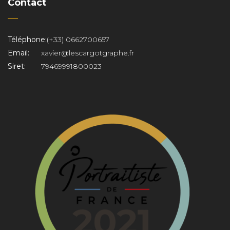
Contact
Téléphone:
(+33) 0662700657
Email:
xavier@lescargotgraphe.fr
Siret:
79469991800023