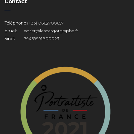
Contact
Téléphone:
(+33) 0662700657
Email:
xavier@lescargotgraphe.fr
Siret:
79469991800023