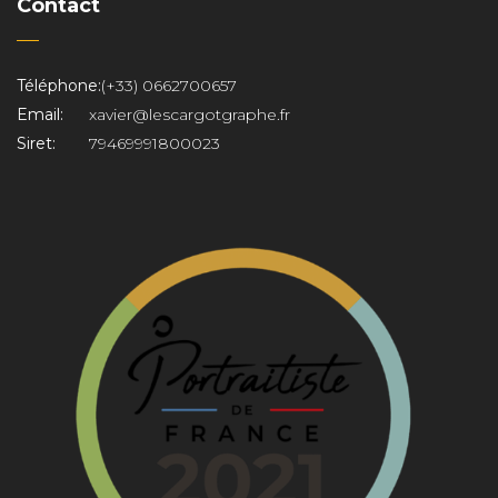
Contact
Téléphone:
(+33) 0662700657
Email:
xavier@lescargotgraphe.fr
Siret:
79469991800023