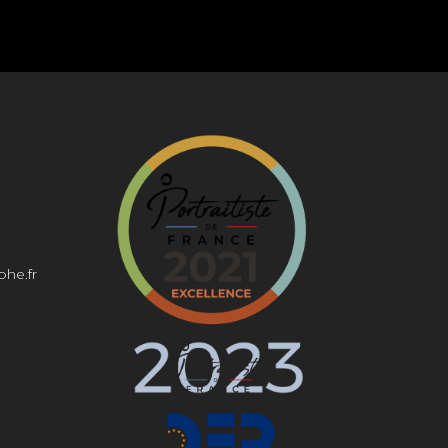
phe.fr