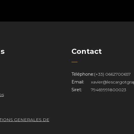
ns
Contact
Téléphone:
(+33) 0662700657
Email:
xavier@lescargotgra
Siret:
79469991800023
os
TIONS GENERALES DE