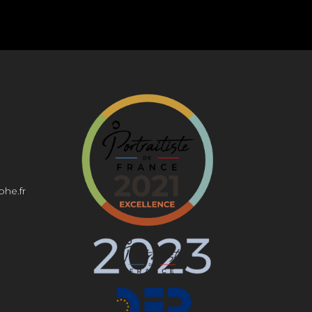
phe.fr