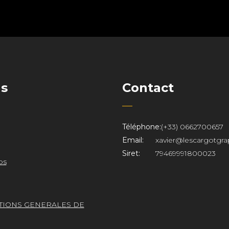
ns
Contact
Téléphone:
(+33) 0662700657
Email:
xavier@lescargotgra
Siret:
79469991800023
os
TIONS GENERALES DE