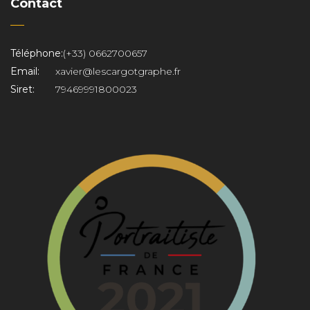
Contact
Téléphone:
(+33) 0662700657
Email:
xavier@lescargotgraphe.fr
Siret:
79469991800023