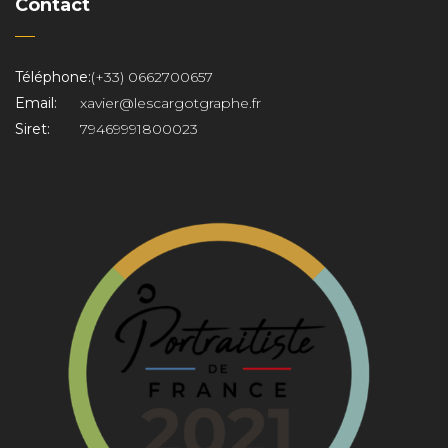
Contact
Téléphone:
(+33) 0662700657
Email:
xavier@lescargotgraphe.fr
Siret:
79469991800023