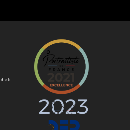
phe.fr