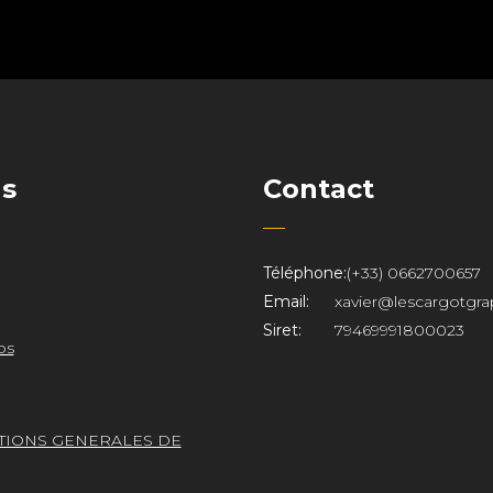
ns
Contact
Téléphone:
(+33) 0662700657
Email:
xavier@lescargotgra
Siret:
79469991800023
os
TIONS GENERALES DE