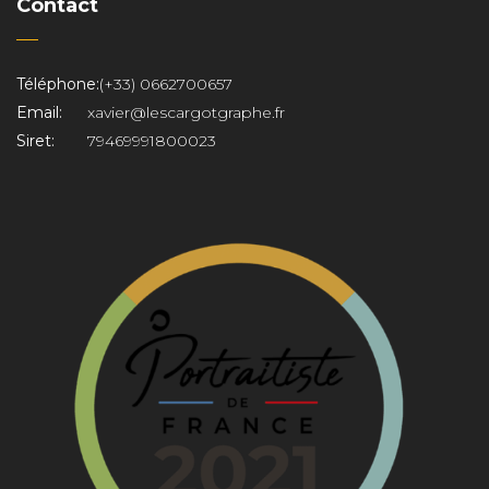
Contact
Téléphone:
(+33) 0662700657
Email:
xavier@lescargotgraphe.fr
Siret:
79469991800023