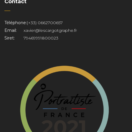
Contact
Téléphone:
(+33) 0662700657
Email:
xavier@lescargotgraphe.fr
Siret:
79469991800023