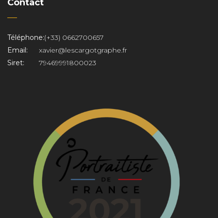
Contact
Téléphone:
(+33) 0662700657
Email:
xavier@lescargotgraphe.fr
Siret:
79469991800023