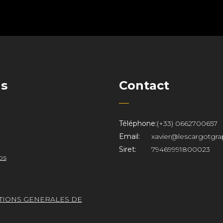
ns
Contact
Téléphone:
(+33) 0662700657
Email:
xavier@lescargotgra
Siret:
79469991800023
os
TIONS GENERALES DE