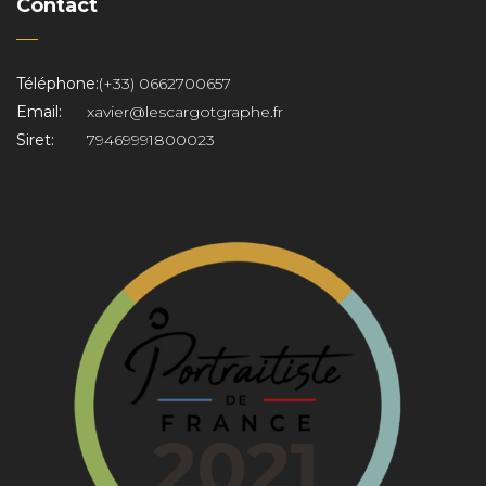
Contact
Téléphone:
(+33) 0662700657
Email:
xavier@lescargotgraphe.fr
Siret:
79469991800023