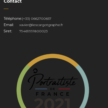
Contact
Téléphone:
(+33) 0662700657
Email:
xavier@lescargotgraphe.fr
Siret:
79469991800023