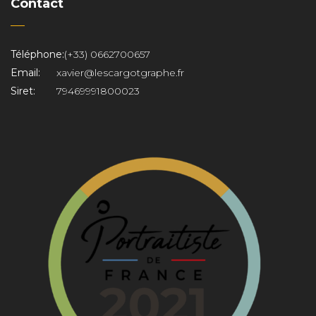
Contact
Téléphone:
(+33) 0662700657
Email:
xavier@lescargotgraphe.fr
Siret:
79469991800023