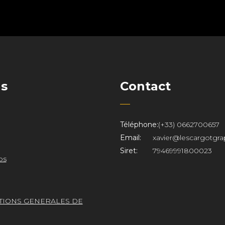
ns
Contact
Téléphone:
(+33) 0662700657
Email:
xavier@lescargotgra
Siret:
79469991800023
os
TIONS GENERALES DE