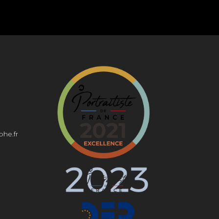
phe.fr