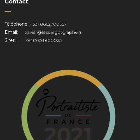
Contact
Téléphone:
(+33) 0662700657
Email:
xavier@lescargotgraphe.fr
Siret:
79469991800023