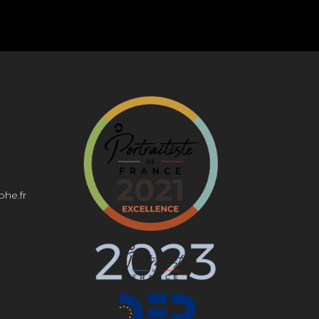
phe.fr