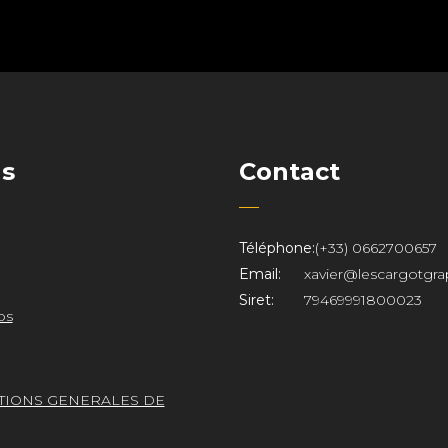
ns
Contact
Téléphone:
(+33) 0662700657
Email:
xavier@lescargotgra
Siret:
79469991800023
os
TIONS GENERALES DE