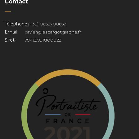
Contact
Téléphone:
(+33) 0662700657
Email:
xavier@lescargotgraphe.fr
Siret:
79469991800023