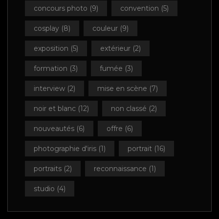
concours photo
(9)
convention
(5)
cosplay
(8)
couleur
(9)
exposition
(5)
extérieur
(2)
formation
(3)
fumée
(3)
interview
(2)
mise en scène
(7)
noir et blanc
(12)
non classé
(2)
nouveautés
(6)
offre
(6)
photographie d'iris
(1)
portrait
(16)
portraits
(2)
reconnaissance
(1)
studio
(4)