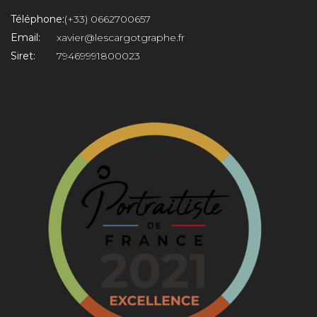
Téléphone:
(+33) 0662700657
Email:
xavier@lescargotgraphe.fr
Siret:
79469991800023