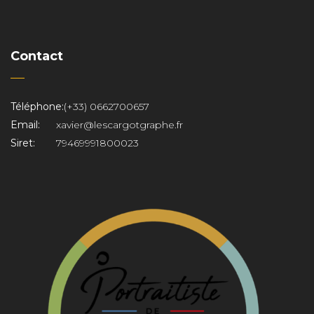
Contact
Téléphone:
(+33) 0662700657
Email:
xavier@lescargotgraphe.fr
Siret:
79469991800023