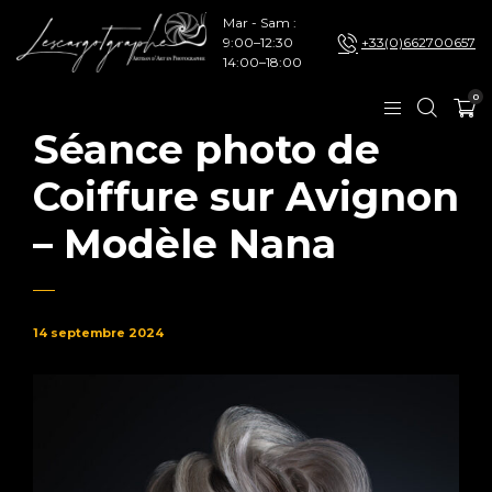
Mar - Sam :
9:00–12:30
+33(0)662700657
14:00–18:00
0
Séance photo de
Coiffure sur Avignon
– Modèle Nana
14 septembre 2024