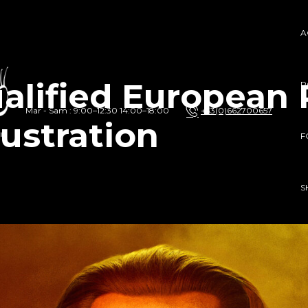
A
ualified European
P
Mar - Sam : 9:00–12:30 14:00–18:00
+33(0)662700657
lustration
F
S