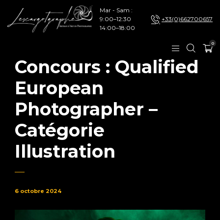
Mar - Sam :
9:00–12:30
+33(0)662700657
14:00–18:00
0
Concours : Qualified
European
Photographer –
Catégorie
Illustration
6 octobre 2024