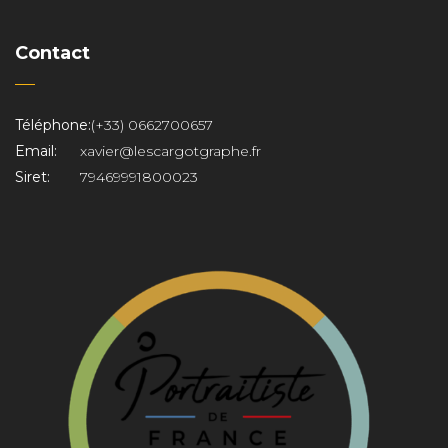
Contact
Téléphone:
(+33) 0662700657
Email:
xavier@lescargotgraphe.fr
Siret:
79469991800023