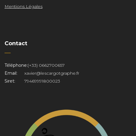
Mentions Légales
Contact
Téléphone:
(+33) 0662700657
Email:
xavier@lescargotgraphe.fr
Siret:
79469991800023